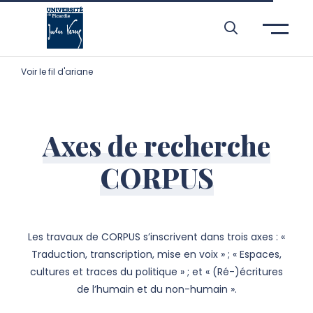
Aller à l’entête de page
Aller au menu principale
Aller au contenu principal
Aller à la recherche
Passer aux cookies
Aller au pied de page
Voir le fil d'ariane
Axes de recherche
CORPUS
Les travaux de CORPUS s’inscrivent dans trois axes : «
Traduction, transcription, mise en voix » ; « Espaces,
cultures et traces du politique » ; et « (Ré-)écritures
de l’humain et du non-humain ».