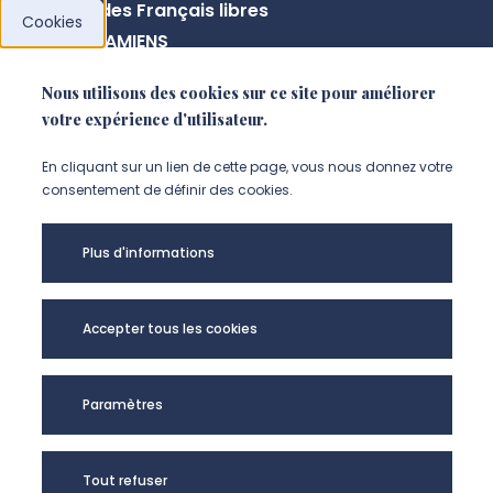
10 rue des Français libres
Cookies
80080 AMIENS
Nous utilisons des cookies sur ce site pour améliorer
votre expérience d'utilisateur.
NOUS CONTACTER
En cliquant sur un lien de cette page, vous nous donnez votre
consentement de définir des cookies.
Plus d'informations
Accepter tous les cookies
Paramètres
CORPUS - UR UPJV
Tout refuser
4295 @2024