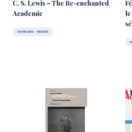
C. S. Lewis – The Re-enchanted
Fé
Academic
le
sé
OUVRAGES - REVUES
O