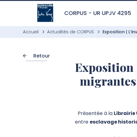
Aller à l’entête de page
Aller au menu principale
Aller au contenu principal
Aller à la recherche
Passer aux cookies
Aller au pied de page
CORPUS - UR UPJV 4295
Accueil
Actualités de CORPUS
Exposition | L’i
Retour
Exposition 
migrantes :
Présentée à la
Librairie
entre
esclavage histori