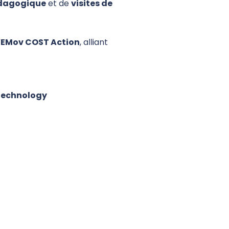
édagogique
et de
visites de
EMov COST Action
, alliant
 Technology