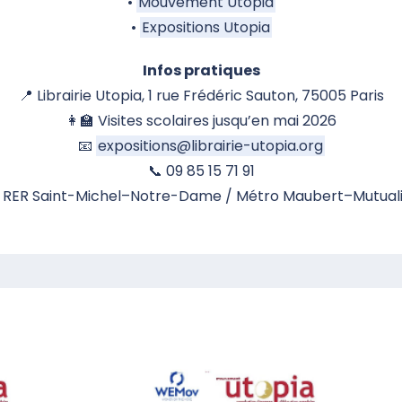
•
Mouvement Utopia
•
Expositions Utopia
Infos pratiques
📍 Librairie Utopia, 1 rue Frédéric Sauton, 75005 Paris
👩‍🏫 Visites scolaires jusqu’en mai 2026
📧
expositions@librairie-utopia.org
📞 09 85 15 71 91
 RER Saint-Michel–Notre-Dame / Métro Maubert–Mutual