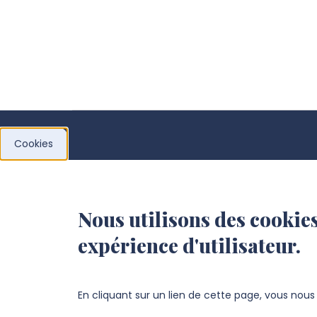
Cookies
Centre de recherche sur les
cultures du monde
Nous utilisons des cookies
anglophone (CORPUS)
expérience d'utilisateur.
Citadelle E. 222
10 rue des Français libres
En cliquant sur un lien de cette page, vous nou
80080 AMIENS