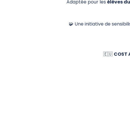
Adaptée pour les
élèves du
🧩 Une initiative de sensib
🇪🇺
COST A