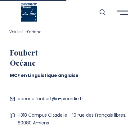
Aller à l’entête de page
Aller au menu principale
Aller au contenu principal
Aller à la recherche
Passer aux cookies
Aller au pied de page
Voir le fil d'ariane
Foubert
Océane
MCF en Linguistique anglaise
oceane.foubert@u-picardie.fr
H318 Campus Citadelle - 10 rue des Français libres,
80080 Amiens