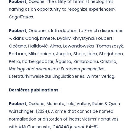
Foubert
, Océane. The utility of feminist neologisms:
naming as an opportunity to recognize experiences?,
CogniTextes
.
, Océane. « Introduction to French discourses
Foubert
», dans Canaj, Kimete, Dyakiv, Khrystyna, Foubert,
Océane, Halidović, Alma, Lewandowska-Tomaszczyk,
Barbara, Mikelioniene, Jurgita, Shala, Lirim, Storjohann,
Petra, Þorbergsdóttir, Ágústa, Zimbroianu, Cristina,
.
Neology and discourse: a European perspective
Literaturhinweise zur Linguistik Series. Winter Verlag.
Dernières publications
:
Foubert
, Océane, Marinato, Lola, Vallery, Robin & Quirin
Würschinger. (2024). A crime that cannot be named:
normalisation or distortion of incest victims’ narratives
with #MeTooInceste,
CADAAD journal.
64–82.