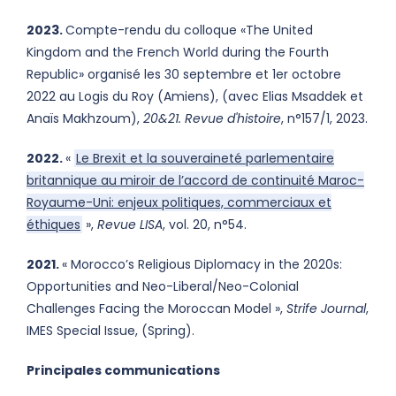
2023.
Compte-rendu du colloque «The United
Kingdom and the French World during the Fourth
Republic» organisé les 30 septembre et 1er octobre
2022 au Logis du Roy (Amiens), (avec Elias Msaddek et
Anaïs Makhzoum),
20&21. Revue d'histoire
, n°157/1, 2023.
2022.
«
Le Brexit et la souveraineté parlementaire
britannique au miroir de l’accord de continuité Maroc-
Royaume-Uni: enjeux politiques, commerciaux et
éthiques
»,
Revue LISA
, vol. 20, n°54.
2021.
« Morocco’s Religious Diplomacy in the 2020s:
Opportunities and Neo-Liberal/Neo-Colonial
Challenges Facing the Moroccan Model »,
Strife Journal
,
IMES Special Issue, (Spring).
Principales communications