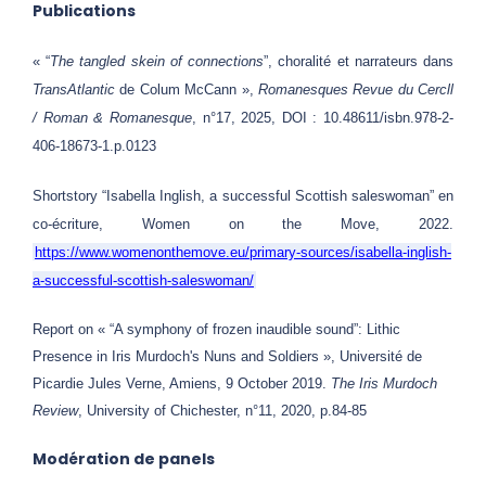
Publications
« “
The tangled skein of connections
”, choralité et narrateurs dans
TransAtlantic
de Colum McCann »,
Romanesques Revue du Cercll
/ Roman & Romanesque
, n°17, 2025, DOI : 10.48611/isbn.978-2-
406-18673-1.p.0123
Shortstory “Isabella Inglish, a successful Scottish saleswoman” en
co-écriture, Women on the Move, 2022.
https://www.womenonthemove.eu/primary-sources/isabella-inglish-
a-successful-scottish-saleswoman/
Report on « “A symphony of frozen inaudible sound”: Lithic
Presence in Iris Murdoch's Nuns and Soldiers », Université de
Picardie Jules Verne, Amiens, 9 October 2019.
The Iris Murdoch
Review
, University of Chichester, n°11, 2020, p.84-85
Modération de panels