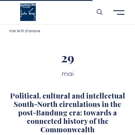
Aller à l’entête de page
Aller au menu principale
Aller au contenu principal
Aller à la recherche
Passer aux cookies
Aller au pied de page
Voir le fil d'ariane
29
mai
Political, cultural and intellectual
South-North circulations in the
post-Bandung era: towards a
connected history of the
Commonwealth